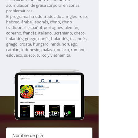
acumulación de grasa corporal en zonas
problemáticas.
El programa ha sido traducido al inglés, ruso,
hebreo, árabe, japonés, chino, chino
tradicional, español, portugués, alemán,
coreano, francés, italiano, ucraniano, checo,
finlandés, griego, danés, holandés, tailandés,
griego, croata, húngaro, hindi, noruego,
catalán, indonesio, malayo, polaco, rumano,
eslovaco, sueco, turco y vietnamita.
Contáctenos