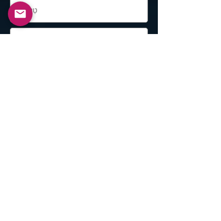
להגיש
אלכסנדר ברקוביץ'