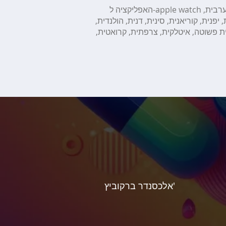
האפליקציה ל-apple watch תורגמה לאנגלית, רוסית, ערבית,
 יפנית, קוריאנית, סינית, דנית, הולנדית,
ית פשוטה, איטלקית, צרפתית, קרואטית,
אלכסנדר ברקוביץ'