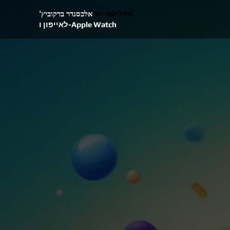
אפליקציות
אלכסנדר ברקוביץ'
לאייפון ו-Apple Watch