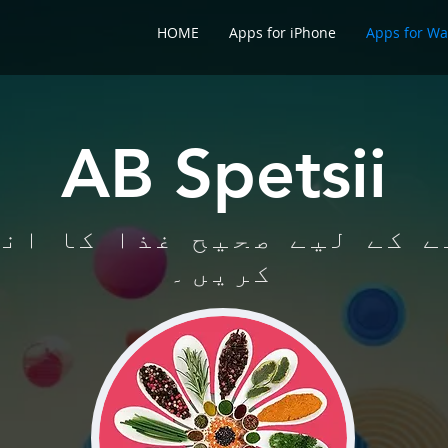
HOME
Apps for iPhone
Apps for Wa
AB Spetsii
 کے لیے صحیح غذا کا ان
کریں۔