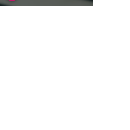
AB Products
صحت اور تندرستی
ہم سے رابطہ کریں۔