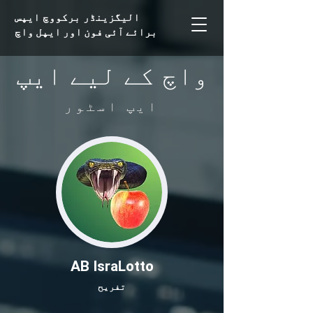
الیگزینڈر برکووچ
ایپس
برائے آئی فون اور ایپل واچ
واچ کے لیے ایپ
ایپ اسٹور
AB IsraLotto
تفریح