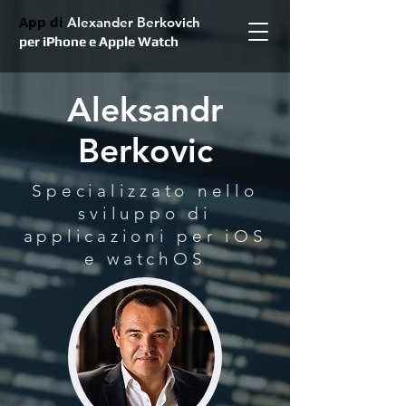
App di
Alexander Berkovich
per iPhone e Apple Watch
Aleksandr
Berkovic
Specializzato nello
sviluppo di
applicazioni per iOS
e watchOS