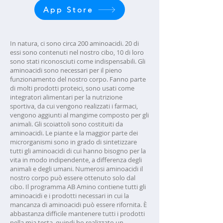
App Store
In natura, ci sono circa 200 aminoacidi. 20 di
essi sono contenuti nel nostro cibo, 10 di loro
sono stati riconosciuti come indispensabili. Gli
aminoacidi sono necessari per il pieno
funzionamento del nostro corpo. Fanno parte
di molti prodotti proteici, sono usati come
integratori alimentari per la nutrizione
sportiva, da cui vengono realizzati i farmaci,
vengono aggiunti al mangime composto per gli
animali. Gli scoiattoli sono costituiti da
aminoacidi. Le piante e la maggior parte dei
microrganismi sono in grado di sintetizzare
tutti gli aminoacidi di cui hanno bisogno per la
vita in modo indipendente, a differenza degli
animali e degli umani. Numerosi aminoacidi il
nostro corpo può essere ottenuto solo dal
cibo. Il programma AB Amino contiene tutti gli
aminoacidi e i prodotti necessari in cui la
mancanza di aminoacidi può essere rifornita. È
abbastanza difficile mantenere tutti i prodotti
nella mia testa, quindi ho realizzato un